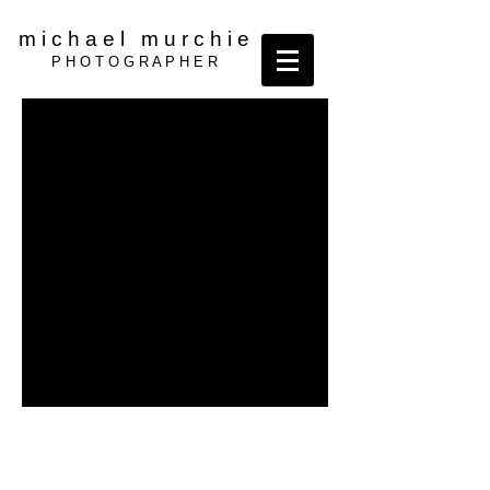
m
i c h a e l m u r c h i e
P H O T O G R A P H E R